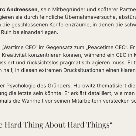
rc Andreessen
, sein Mitbegründer und späterer Partn
eren sie durch feindliche Übernahmeversuche, abstür
n die geschlossenen Konferenzräume, in denen die schw
 Ruin beieinanderliegen.
s „Wartime CEO“ im Gegensatz zum „Peacetime CEO“. Er 
nd Kreativität konzentrieren können, während ein CEO 
ussiert und rücksichtslos pragmatisch agieren muss. Er 
hm half, in diesen extremen Drucksituationen einen klar
r Psychologie des Gründers. Horowitz thematisiert die 
 die letzte sein könnte. Er erklärt detailliert, wie man
s die Wahrheit vor seinen Mitarbeitern verstecken so
e Hard Thing About Hard Things“