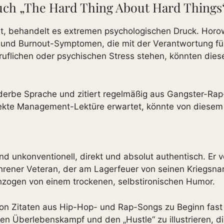
h „The Hard Thing About Hard Things“ n
t, behandelt es extremen psychologischen Druck. Horo
it und Burnout-Symptomen, die mit der Verantwortung fü
beruflichen oder psychischen Stress stehen, könnten di
 derbe Sprache und zitiert regelmäßig aus Gangster-Rap
korrekte Management-Lektüre erwartet, könnte von diese
hend unkonventionell, direkt und absolut authentisch. 
ahrener Veteran, der am Lagerfeuer von seinen Kriegsn
chzogen von einem trockenen, selbstironischen Humor.
von Zitaten aus Hip-Hop- und Rap-Songs zu Beginn fast 
en Überlebenskampf und den „Hustle“ zu illustrieren, d