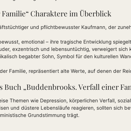
 Familie“ Charaktere im Überblick
ftstüchtiger und pflichtbewusster Kaufmann, der zun
bewusst, emotional – ihre tragische Entwicklung spiegel
der, exzentrisch und lebensuntüchtig, verweigert sich
ikalisch begabter Sohn, Symbol für den kulturellen Wa
der Familie, repräsentiert alte Werte, auf denen der Re
uch „Buddenbrooks. Verfall einer Famil
eise Themen wie Depression, körperlichen Verfall, soz
risen und düstere Lebensläufe reagieren, sollten sich b
rministische Grundstimmung trägt.