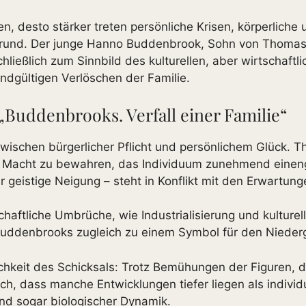
en, desto stärker treten persönliche Krisen, körperlich
ergrund. Der junge Hanno Buddenbrook, Sohn von Thomas,
hließlich zum Sinnbild des kulturellen, aber wirtschaft
dgültigen Verlöschen der Familie.
Buddenbrooks. Verfall einer Familie“
wischen bürgerlicher Pflicht und persönlichem Glück. 
che Macht zu bewahren, das Individuum zunehmend eineng
 geistige Neigung – steht in Konflikt mit den Erwartun
aftliche Umbrüche, wie Industrialisierung und kulturelle
er Buddenbrooks zugleich zu einem Symbol für den Niede
ichkeit des Schicksals: Trotz Bemühungen der Figuren, 
ich, dass manche Entwicklungen tiefer liegen als individ
 und sogar biologischer Dynamik.