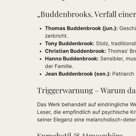
„Buddenbrooks. Verfall einer
Thomas Buddenbrook (jun.):
Geschä
zerbricht.
Tony Buddenbrook:
Stolz, traditions
Christian Buddenbrook:
Thomas’ Bru
Hanno Buddenbrook:
Sensibler, mus
der Familie.
Jean Buddenbrook (sen.):
Patriarch 
Triggerwarnung – Warum das B
Das Werk behandelt auf eindringliche W
Leser, die empfindlich auf psychische K
seiner Eleganz eine melancholisch-dete
Sprachstil & Atmosphäre