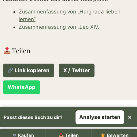
Zusammenfassung von „Hurghada lieben
lernen“
Zusammenfassung von „Leo XIV.“
Teilen
Link kopieren
X / Twitter
WhatsApp
Über uns
Über den Autor
Rechtliches
Analyse starten
×
Passt dieses Buch zu dir?
YouTube
Spotify
© 2026 Buchplaudereien.de
Kaufen
Teilen
Bewerten