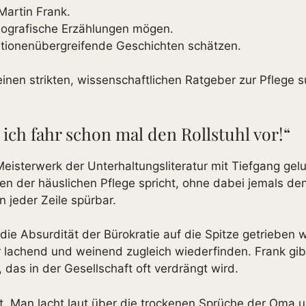
Martin Frank.
biografische Erzählungen mögen.
tionenübergreifende Geschichten schätzen.
einen strikten, wissenschaftlichen Ratgeber zur Pflege 
ich fahr schon mal den Rollstuhl vor!“
Meisterwerk der Unterhaltungsliteratur mit Tiefgang ge
n der häuslichen Pflege spricht, ohne dabei jemals de
n jeder Zeile spürbar.
ie Absurdität der Bürokratie auf die Spitze getrieben w
r lachend und weinend zugleich wiederfinden. Frank gi
das in der Gesellschaft oft verdrängt wird.
t. Man lacht laut über die trockenen Sprüche der Oma u