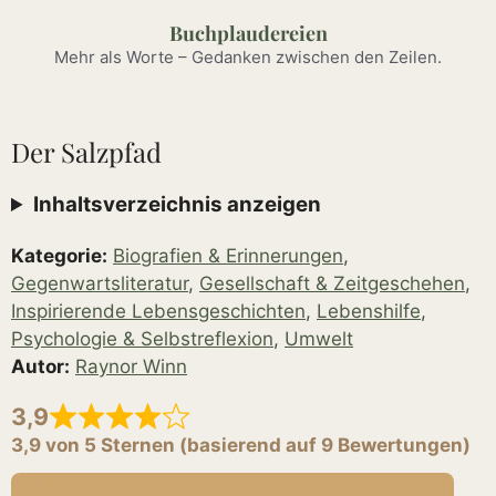
Zum
Buchplaudereien
Inhalt
Mehr als Worte – Gedanken zwischen den Zeilen.
springen
Der Salzpfad
Inhaltsverzeichnis anzeigen
Kategorie:
Biografien & Erinnerungen
,
Gegenwartsliteratur
,
Gesellschaft & Zeitgeschehen
,
Inspirierende Lebensgeschichten
,
Lebenshilfe
,
Psychologie & Selbstreflexion
,
Umwelt
Autor:
Raynor Winn
3,9
3,9 von 5 Sternen (basierend auf 9 Bewertungen)